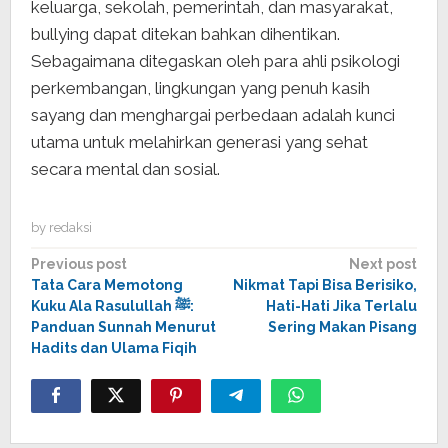
keluarga, sekolah, pemerintah, dan masyarakat,
bullying dapat ditekan bahkan dihentikan.
Sebagaimana ditegaskan oleh para ahli psikologi
perkembangan, lingkungan yang penuh kasih
sayang dan menghargai perbedaan adalah kunci
utama untuk melahirkan generasi yang sehat
secara mental dan sosial.
by
redaksi
Post
Previous post
Next post
Tata Cara Memotong
Nikmat Tapi Bisa Berisiko,
navigation
Kuku Ala Rasulullah ﷺ:
Hati-Hati Jika Terlalu
Panduan Sunnah Menurut
Sering Makan Pisang
Hadits dan Ulama Fiqih