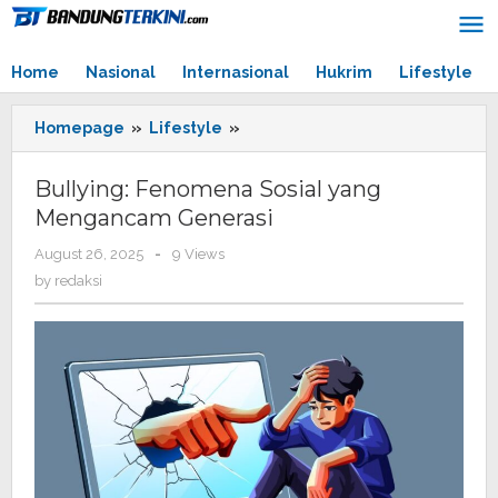
Skip
to
content
Home
Nasional
Internasional
Hukrim
Lifestyle
Homepage
»
Lifestyle
»
Bullying:
Fenomena
Sosial
Bullying: Fenomena Sosial yang
yang
Mengancam Generasi
Mengancam
Generasi
August 26, 2025
by
-
9 Views
redaksi
by
redaksi