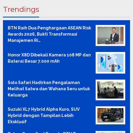
Trendings
BTN Raih Dua Penghargaan ASEAN Risk
Awards 2026, Bukti Transformasi
Manajemen Ri…
Honor X8D Dibekali Kamera 108 MP dan
Baterai Besar 7.000 mAh
Solo Safari Hadirkan Pengalaman
Melihat Satwa dan Wahana Seru untuk
Keluarga
Suzuki XL7 Hybrid Alpha Kuro, SUV
Hybrid dengan Tampilan Lebih
Eksklusif