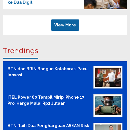
ke Dua Digit”
View More
Trendings
BTN dan BRIN Bangun Kolaborasi Pacu
Inovasi
ITEL Power 80 Tampil Mirip iPhone 17
Pro, Harga Mulai Rp2 Jutaan
BTN Raih Dua Penghargaan ASEAN Risk