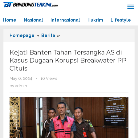
Skip
to
content
Home
Nasional
Internasional
Hukrim
Lifestyle
Homepage
»
Berita
»
Kejati
Banten
Tahan
Kejati Banten Tahan Tersangka AS di
Tersangka
Kasus Dugaan Korupsi Breakwater PP
AS
Cituis
di
Kasus
May 6, 2024
by
-
16 Views
Dugaan
admin
by
admin
Korupsi
Breakwater
PP
Cituis