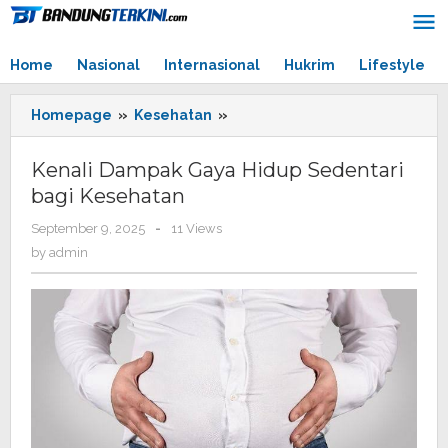
Skip
to
content
Home
Nasional
Internasional
Hukrim
Lifestyle
Homepage
»
Kesehatan
»
Kenali
Dampak
Gaya
Kenali Dampak Gaya Hidup Sedentari
Hidup
bagi Kesehatan
Sedentari
bagi
September 9, 2025
by
-
11 Views
Kesehatan
admin
by
admin