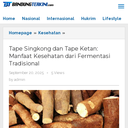
Skip
to
content
Home
Nasional
Internasional
Hukrim
Lifestyle
Homepage
»
Kesehatan
»
Tape
Singkong
dan
Tape Singkong dan Tape Ketan:
Tape
Manfaat Kesehatan dari Fermentasi
Ketan:
Tradisional
Manfaat
Kesehatan
September 20, 2025
by
-
5 Views
dari
admin
by
admin
Fermentasi
Tradisional