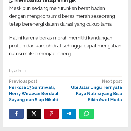
5. Membantu tetap energik
Meskipun sedang menurunkan berat badan
dengan mengkonsumsi beras merah seseorang
tetap berenergi dalam durasi yang cukup lama.
Hal ini karena beras merah memiliki kandungan
protein dan karbohidrat sehingga dapat mengubah
nutrisi makro menjadi energi.
by
admin
Post
Previous post
Next post
Perkosa 13 Santriwati,
Ubi Jalar Ungu Ternyata
navigation
Herry Wirawan Berdalih
Kaya Nutrisi yang Bisa
Sayang dan Siap Nikahi
Bikin Awet Muda