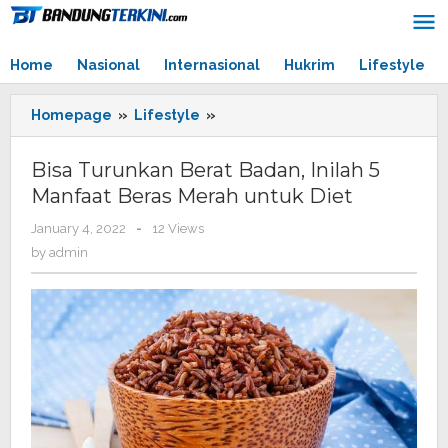
Skip
to
content
Home
Nasional
Internasional
Hukrim
Lifestyle
Homepage
»
Lifestyle
»
Bisa
Turunkan
Berat
Bisa Turunkan Berat Badan, Inilah 5
Badan,
Manfaat Beras Merah untuk Diet
Inilah
5
January 4, 2022
by
-
12 Views
Manfaat
admin
by
admin
Beras
Merah
untuk
Diet