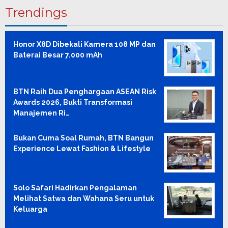
Trendings
Honor X8D Dibekali Kamera 108 MP dan
Baterai Besar 7.000 mAh
BTN Raih Dua Penghargaan ASEAN Risk
Awards 2026, Bukti Transformasi
Manajemen Ri…
Bukan Cuma Soal Rumah, BTN Bangun
Experience Lewat Fashion & Lifestyle
Solo Safari Hadirkan Pengalaman
Melihat Satwa dan Wahana Seru untuk
Keluarga