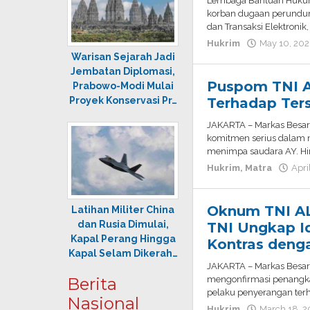
Lembaga Bantuan Hukum 
korban dugaan perundu
dan Transaksi Elektroni
Hukrim
May 10, 20
Warisan Sejarah Jadi
Jembatan Diplomasi,
​Puspom TNI 
Prabowo-Modi Mulai
Terhadap Ter
Proyek Konservasi Pr…
JAKARTA – Markas Besar 
komitmen serius dalam 
menimpa saudara AY. Hin
Hukrim
,
Matra
Apri
Oknum TNI AL
Latihan Militer China
dan Rusia Dimulai,
TNI Ungkap Id
Kapal Perang Hingga
Kontras denga
Kapal Selam Dikerah…
JAKARTA – Markas Besar 
Berita
mengonfirmasi penangka
pelaku penyerangan terha
Nasional
Hukrim
March 18, 