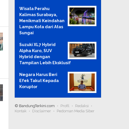
Wisata Perahu
Kalimas Surabaya,
Menikmati Keindahan
Lampu Kota dari Atas
Sungai
Suzuki XL7 Hybrid
Alpha Kuro, SUV
Hybrid dengan
Tampilan Lebih Eksklusif
Negara Harus Beri
Efek Takut Kepada
Koruptor
© BandungTerkini.com
Profil
Redaksi
Kontak
Disclaimer
Pedoman Media Siber