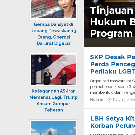
Tinjauan
Hukum B
Gempa Dahsyat di
Program
Jepang Tewaskan 13
Orang, Operasi
Darurat Digelar
Hukrim
SKP Desak Pe
July
Perda Pence
2,
Perilaku LGB
2026
by
Organisasi masyarakat S
admin
permohonan kepada Gub
Ketegangan AS-Iran
membentuk, dan menges
Memanas Lagi, Trump
Hukrim
May 15, 202
Ancam Gempur
Teheran
LBH Setya Kit
Korban Perun