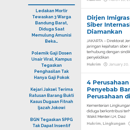
Ledakan Mortir
Dirjen Imigra
Tewaskan 3 Warga
Bandung Barat,
Siber Interna
Diduga Saat
Diamankan
Memulung Amunisi
JAKARTA – Direktorat J
Beka…
jaringan kejahatan siber 
terhubung dengan sindik
Polemik Gaji Dosen
penyelidikan
Unair Viral, Kampus
Hukrim
January 20,
Tegaskan
Penghasilan Tak
Hanya Gaji Pokok
4 Perusahaan
Penyebab Banj
Kejari Jaksel Terima
Perusahaan d
Ratusan Barang Bukti
Kasus Dugaan Fitnah
Kementerian Lingkungan
Ijazah Jokowi
diduga berkontribusi te
Wakil Menteri LH, Diaz
BGN Tegaskan SPPG
Hukrim
,
Lingkungan
Tak Dapat Insentif