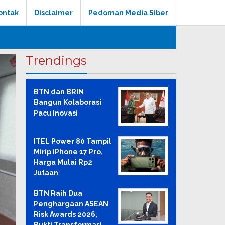
ontak
Disclaimer
Pedoman Media Siber
Trendings
BTN dan BRIN
Bangun Kolaborasi
Pacu Inovasi
ITEL Power 80 Tampil
Mirip iPhone 17 Pro,
Harga Mulai Rp2
Jutaan
BTN Raih Dua
Penghargaan ASEAN
Risk Awards 2026,