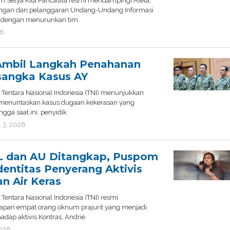
Setya Kita Pancasila resmi mendampingi Aleta,
ngan dan pelanggaran Undang-Undang Informasi
k, dengan menurunkan tim
26
by
admin
Ambil Langkah Penahanan
sangka Kasus AY
Tentara Nasional Indonesia (TNI) menunjukkan
menuntaskan kasus dugaan kekerasan yang
gga saat ini, penyidik
l 3, 2026
by
admin
 dan AU Ditangkap, Puspom
entitas Penyerang Aktivis
n Air Keras
Tentara Nasional Indonesia (TNI) resmi
pan empat orang oknum prajurit yang menjadi
dap aktivis Kontras, Andrie
2026
by