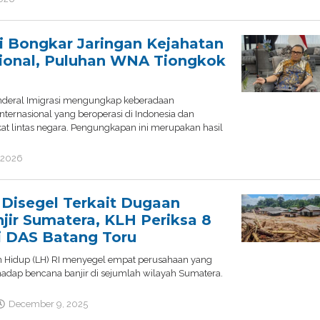
admin
si Bongkar Jaringan Kejahatan
sional, Puluhan WNA Tiongkok
enderal Imigrasi mengungkap keberadaan
internasional yang beroperasi di Indonesia dan
at lintas negara. Pengungkapan ini merupakan hasil
 2026
by
admin
 Disegel Terkait Dugaan
ir Sumatera, KLH Periksa 8
i DAS Batang Toru
 Hidup (LH) RI menyegel empat perusahaan yang
rhadap bencana banjir di sejumlah wilayah Sumatera.
December 9, 2025
by
admin