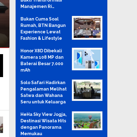
Bukti Transformasi
Manajemen Ri…
Bukan Cuma Soal
Rumah, BTN Bangun
Experience Lewat
Fashion & Lifestyle
Honor X8D Dibekali
Kamera 108 MP dan
Baterai Besar 7.000
mAh
Solo Safari Hadirkan
Pengalaman Melihat
Satwa dan Wahana
Seru untuk Keluarga
HeHa Sky View Jogja,
Destinasi Wisata Hits
dengan Panorama
Memukau