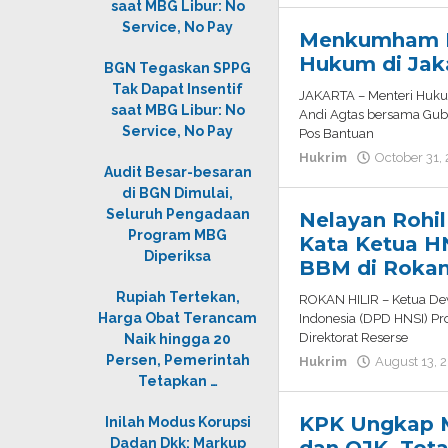
saat MBG Libur: No
Service, No Pay
Menkumham R
Hukum di Jak
BGN Tegaskan SPPG
Tak Dapat Insentif
JAKARTA – Menteri Huk
saat MBG Libur: No
Andi Agtas bersama Gub
Service, No Pay
Pos Bantuan
Hukrim
October 31,
Audit Besar-besaran
di BGN Dimulai,
Seluruh Pengadaan
Nelayan Rohil
Program MBG
Kata Ketua H
Diperiksa
BBM di Rokan 
Rupiah Tertekan,
ROKAN HILIR – Ketua D
Harga Obat Terancam
Indonesia (DPD HNSI) Pro
Direktorat Reserse
Naik hingga 20
Persen, Pemerintah
Hukrim
August 13, 
Tetapkan …
KPK Ungkap M
Inilah Modus Korupsi
Dadan Dkk: Markup
dan OJK, Tota