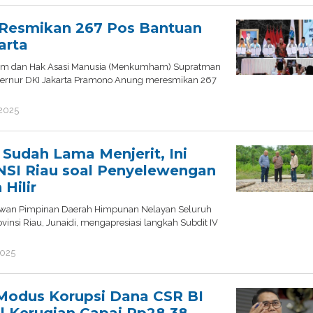
esmikan 267 Pos Bantuan
arta
um dan Hak Asasi Manusia (Menkumham) Supratman
ernur DKI Jakarta Pramono Anung meresmikan 267
 2025
by
admin
 Sudah Lama Menjerit, Ini
NSI Riau soal Penyelewengan
Hilir
ewan Pimpinan Daerah Himpunan Nelayan Seluruh
vinsi Riau, Junaidi, mengapresiasi langkah Subdit IV
2025
by
redaksi
odus Korupsi Dana CSR BI
l Kerugian Capai Rp28,38