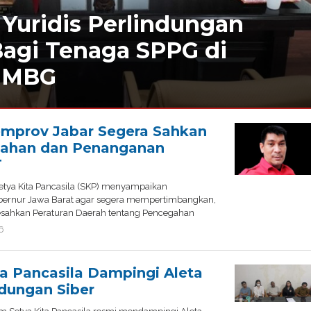
 Yuridis Perlindungan
agi Tenaga SPPG di
 MBG
mprov Jabar Segera Sahkan
gahan dan Penanganan
T
etya Kita Pancasila (SKP) menyampaikan
ernur Jawa Barat agar segera mempertimbangkan,
ahkan Peraturan Daerah tentang Pencegahan
6
by
admin
a Pancasila Dampingi Aleta
dungan Siber