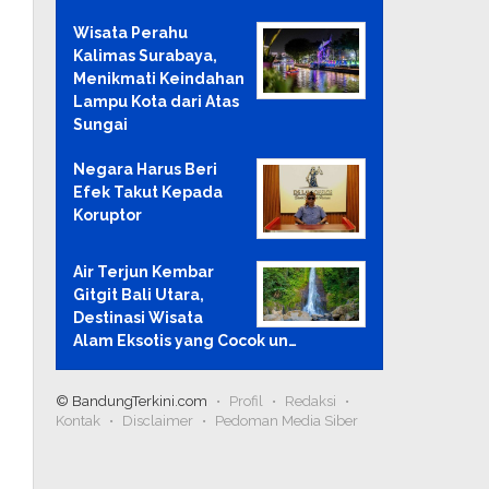
Wisata Perahu
Kalimas Surabaya,
Menikmati Keindahan
Lampu Kota dari Atas
Sungai
Negara Harus Beri
Efek Takut Kepada
Koruptor
Air Terjun Kembar
Gitgit Bali Utara,
Destinasi Wisata
Alam Eksotis yang Cocok un…
© BandungTerkini.com
Profil
Redaksi
Kontak
Disclaimer
Pedoman Media Siber