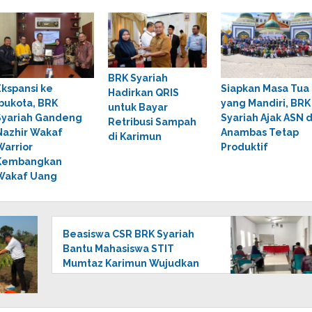
BRK Syariah
Ekspansi ke
Siapkan Masa Tua
Hadirkan QRIS
Ibukota, BRK
yang Mandiri, BRK
untuk Bayar
Syariah Gandeng
Syariah Ajak ASN d
Retribusi Sampah
Nazhir Wakaf
Anambas Tetap
di Karimun
Warrior
Produktif
Kembangkan
Wakaf Uang
Beasiswa CSR BRK Syariah
Bantu Mahasiswa STIT
Mumtaz Karimun Wujudkan
Cita-cita Pendidikan