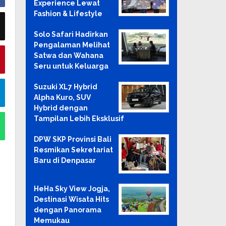
Experience Lewat
Fashion & Lifestyle
Solo Safari Hadirkan
Pengalaman Melihat
Satwa dan Wahana
Seru untuk Keluarga
Suzuki XL7 Hybrid
Alpha Kuro, SUV
Hybrid dengan
Tampilan Lebih Eksklusif
DPW SKP Provinsi Bali
Resmikan Sekretariat
Baru di Denpasar
HeHa Sky View Jogja,
Destinasi Wisata Hits
dengan Panorama
Memukau