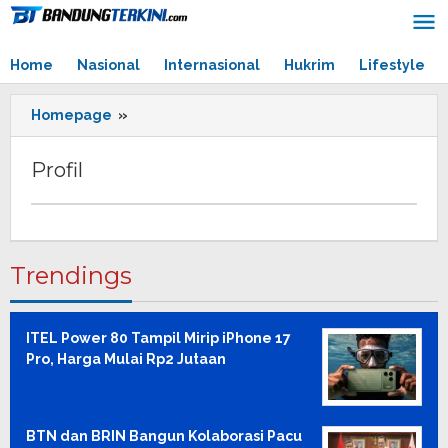
Skip
to
content
Home
Nasional
Internasional
Hukrim
Lifestyle
Homepage
»
Profil
Profil
December
28,
2020
Trendings
by
admin
ITEL Power 80 Tampil Mirip iPhone 17
Pro, Harga Mulai Rp2 Jutaan
BTN dan BRIN Bangun Kolaborasi Pacu