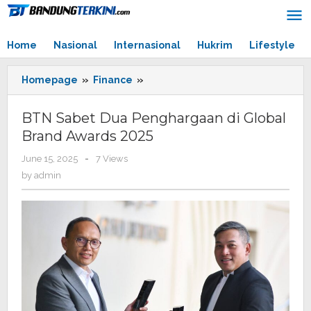
Skip
to
content
Home
Nasional
Internasional
Hukrim
Lifestyle
Homepage
»
Finance
»
BTN
Sabet
Dua
BTN Sabet Dua Penghargaan di Global
Penghargaan
Brand Awards 2025
di
Global
June 15, 2025
by
-
7 Views
Brand
admin
by
admin
Awards
2025