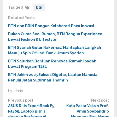
Tagged
btn
Related Posts
BTN dan BRIN Bangun Kolaborasi Pacu Inovasi
Bukan Cuma Soal Rumah, BTN Bangun Experience
Lewat Fashion & Lifestyle
BTN Syariah Gelar Rakernas, Mantapkan Langkah
Menuju Spin Off Jadi Bank Umum Syariah
BTN Salurkan Bantuan Renovasi Rumah Ibadah
Lewat Program TJSL
BTN Jakim 2025 Sukses Digelar, Lautan Manusia
Penuhi Jalan Sudirman Thamrin
by
admin
Post
Previous post
Next post
ASUS Rilis ExpertBook P5
Kata Pakar Vaksin Prof.
navigation
P5405, Laptop Bisnis
Amin Soebandrio
dengan Performa AI
Mengapa Bayi Harus