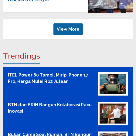
View More
Trendings
ITEL Power 80 Tampil Mirip iPhone 17
Pro, Harga Mulai Rp2 Jutaan
BTN dan BRIN Bangun Kolaborasi Pacu
Inovasi
Bukan Cuma Soal Rumah, BTN Bangun