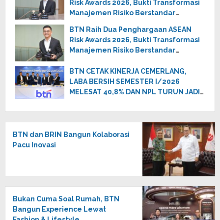
Risk Awards 2026, Bukti Transformasi
Manajemen Risiko Berstandar
Internasional Perkuat Pertumbuhan
BTN Raih Dua Penghargaan ASEAN
Berkelanjutan
Risk Awards 2026, Bukti Transformasi
Manajemen Risiko Berstandar
Internasional Perkuat Pertumbuhan
Berkelanjutan
BTN CETAK KINERJA CEMERLANG,
LABA BERSIH SEMESTER I/2026
MELESAT 40,8% DAN NPL TURUN JADI
2,99%
BTN dan BRIN Bangun Kolaborasi
Pacu Inovasi
Bukan Cuma Soal Rumah, BTN
Bangun Experience Lewat
Fashion & Lifestyle