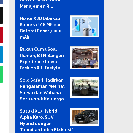
Bukti Transformasi
Manajemen Ri…
Honor X8D Dibekali
Kamera 108 MP dan
Baterai Besar 7.000
mAh
Bukan Cuma Soal
Rumah, BTN Bangun
Experience Lewat
Fashion & Lifestyle
Solo Safari Hadirkan
Pengalaman Melihat
Satwa dan Wahana
Seru untuk Keluarga
Suzuki XL7 Hybrid
Alpha Kuro, SUV
Hybrid dengan
Tampilan Lebih Eksklusif