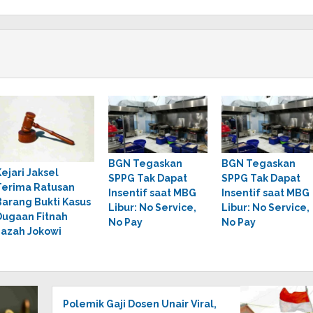
BGN Tegaskan
BGN Tegaskan
Kejari Jaksel
SPPG Tak Dapat
SPPG Tak Dapat
Terima Ratusan
Insentif saat MBG
Insentif saat MBG
Barang Bukti Kasus
Libur: No Service,
Libur: No Service,
Dugaan Fitnah
No Pay
No Pay
Ijazah Jokowi
Polemik Gaji Dosen Unair Viral,