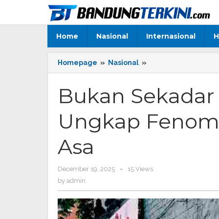
Skip
to
content
Home
Nasional
Internasional
H
Homepage
»
Nasional
»
Bukan
Sekadar
Pengangguran,
Bukan Sekadar
BRIN
Ungkap
Ungkap Fenome
Fenomena
Pekerja
Putus
Asa
Asa
December 19, 2025
by
-
15 Views
admin
by
admin