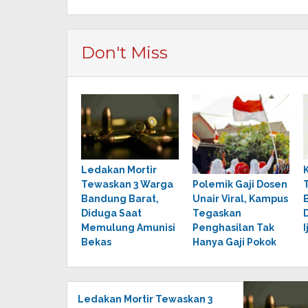
Don't Miss
Ledakan Mortir
Tewaskan 3 Warga
Polemik Gaji Dosen
Bandung Barat,
Unair Viral, Kampus
Diduga Saat
Tegaskan
Memulung Amunisi
Penghasilan Tak
Bekas
Hanya Gaji Pokok
Ledakan Mortir Tewaskan 3