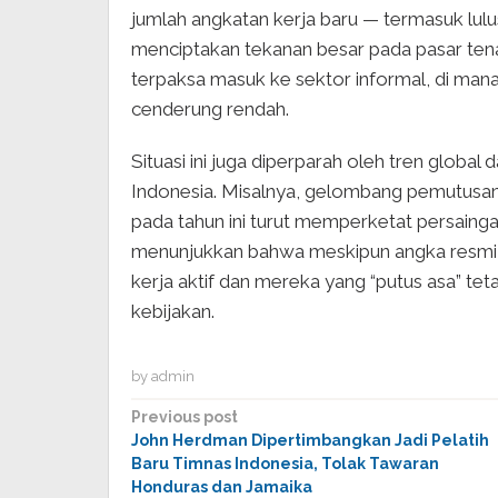
jumlah angkatan kerja baru — termasuk lul
menciptakan tekanan besar pada pasar tena
terpaksa masuk ke sektor informal, di man
cenderung rendah.
Situasi ini juga diperparah oleh tren glo
Indonesia. Misalnya, gelombang pemutusan 
pada tahun ini turut memperketat persaingan d
menunjukkan bahwa meskipun angka resmi p
kerja aktif dan mereka yang “putus asa” te
kebijakan.
by
admin
Post
Previous post
John Herdman Dipertimbangkan Jadi Pelatih
navigation
Baru Timnas Indonesia, Tolak Tawaran
Honduras dan Jamaika