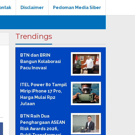
ontak
Disclaimer
Pedoman Media Siber
Trendings
N
BTN dan BRIN
Bangun Kolaborasi
Pacu Inovasi
ITEL Power 80 Tampil
Mirip iPhone 17 Pro,
Harga Mulai Rp2
Jutaan
BTN Raih Dua
Penghargaan ASEAN
Risk Awards 2026,