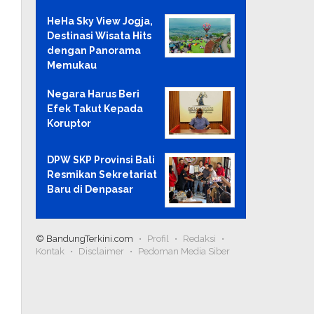
HeHa Sky View Jogja,
Destinasi Wisata Hits
dengan Panorama
Memukau
Negara Harus Beri
Efek Takut Kepada
Koruptor
DPW SKP Provinsi Bali
Resmikan Sekretariat
Baru di Denpasar
© BandungTerkini.com
Profil
Redaksi
Kontak
Disclaimer
Pedoman Media Siber