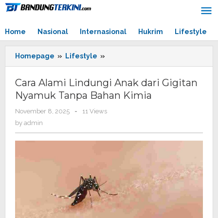
Skip
to
content
Home
Nasional
Internasional
Hukrim
Lifestyle
Homepage
»
Lifestyle
»
Cara
Alami
Lindungi
Cara Alami Lindungi Anak dari Gigitan
Anak
Nyamuk Tanpa Bahan Kimia
dari
Gigitan
November 8, 2025
by
-
11 Views
Nyamuk
admin
by
admin
Tanpa
Bahan
Kimia