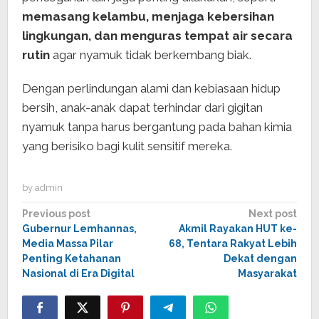
memasang kelambu, menjaga kebersihan
lingkungan, dan menguras tempat air secara
rutin
agar nyamuk tidak berkembang biak.
Dengan perlindungan alami dan kebiasaan hidup
bersih, anak-anak dapat terhindar dari gigitan
nyamuk tanpa harus bergantung pada bahan kimia
yang berisiko bagi kulit sensitif mereka.
by
admin
Post
Previous post
Next post
Gubernur Lemhannas,
Akmil Rayakan HUT ke-
navigation
Media Massa Pilar
68, Tentara Rakyat Lebih
Penting Ketahanan
Dekat dengan
Nasional di Era Digital
Masyarakat