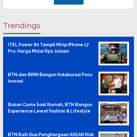
Trendings
ITEL Power 80 Tampil Mirip iPhone 17
Pro, Harga Mulai Rp2 Jutaan
BTN dan BRIN Bangun Kolaborasi Pacu
Inovasi
Bukan Cuma Soal Rumah, BTN Bangun
Experience Lewat Fashion & Lifestyle
BTN Raih Dua Penghargaan ASEAN Risk