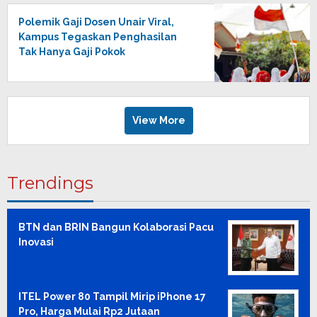
Polemik Gaji Dosen Unair Viral,
Kampus Tegaskan Penghasilan
Tak Hanya Gaji Pokok
View More
Trendings
BTN dan BRIN Bangun Kolaborasi Pacu
Inovasi
ITEL Power 80 Tampil Mirip iPhone 17
Pro, Harga Mulai Rp2 Jutaan