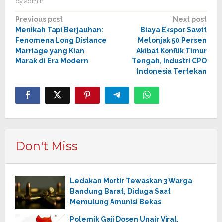
by
admin
Post
Previous post
Next post
Menikah Tapi Berjauhan:
Biaya Ekspor Sawit
navigation
Fenomena Long Distance
Melonjak 50 Persen
Marriage yang Kian
Akibat Konflik Timur
Marak di Era Modern
Tengah, Industri CPO
Indonesia Tertekan
Don't Miss
Ledakan Mortir Tewaskan 3 Warga
Bandung Barat, Diduga Saat
Memulung Amunisi Bekas
Polemik Gaji Dosen Unair Viral,