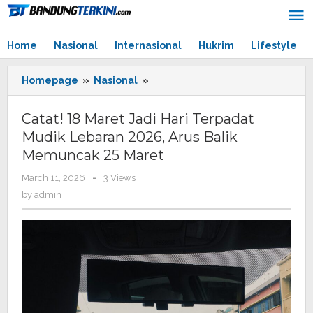
Skip
to
content
Home
Nasional
Internasional
Hukrim
Lifestyle
Homepage
»
Nasional
»
Catat!
18
Maret
Catat! 18 Maret Jadi Hari Terpadat
Jadi
Mudik Lebaran 2026, Arus Balik
Hari
Memuncak 25 Maret
Terpadat
Mudik
March 11, 2026
by
-
3 Views
Lebaran
admin
by
admin
2026,
Arus
Balik
Memuncak
25
Maret