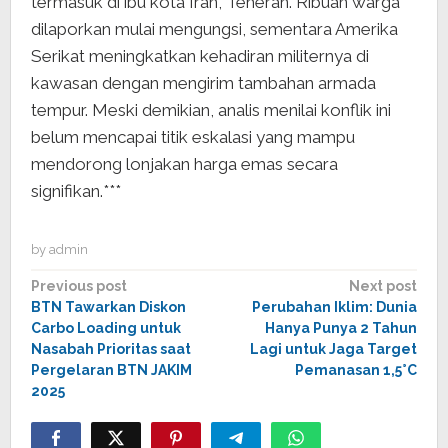
termasuk di ibu kota Iran, Teheran. Ribuan warga
dilaporkan mulai mengungsi, sementara Amerika
Serikat meningkatkan kehadiran militernya di
kawasan dengan mengirim tambahan armada
tempur. Meski demikian, analis menilai konflik ini
belum mencapai titik eskalasi yang mampu
mendorong lonjakan harga emas secara
signifikan.***
by
admin
Post
Previous post
Next post
BTN Tawarkan Diskon
Perubahan Iklim: Dunia
navigation
Carbo Loading untuk
Hanya Punya 2 Tahun
Nasabah Prioritas saat
Lagi untuk Jaga Target
Pergelaran BTN JAKIM
Pemanasan 1,5°C
2025