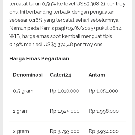
tercatat turun 0,59% ke level US$3.368,21 per troy
ons. Ini berbanding terbalik dengan penguatan
sebesar 0,16% yang tercatat sehari sebelumnya.
Namun pada Kamis pagi (19/6/2025) pukul 06.14
WIB, harga emas spot kembali menguat tipis
0,19% menjadi US$3.374,48 per troy ons.
Harga Emas Pegadaian
Denominasi
Galeri24
Antam
UB
Rp
0,5 gram
Rp 1.010.000
Rp 1.051.000
1.0
Rp
1 gram
Rp 1.925.000
Rp 1.998.000
1.9
Rp
2 gram
Rp 3.793.000
Rp 3.934.000