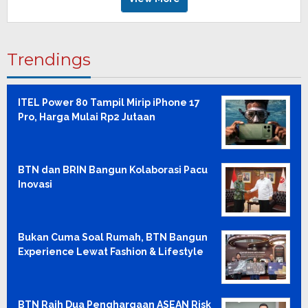
Trendings
ITEL Power 80 Tampil Mirip iPhone 17
Pro, Harga Mulai Rp2 Jutaan
BTN dan BRIN Bangun Kolaborasi Pacu
Inovasi
Bukan Cuma Soal Rumah, BTN Bangun
Experience Lewat Fashion & Lifestyle
BTN Raih Dua Penghargaan ASEAN Risk