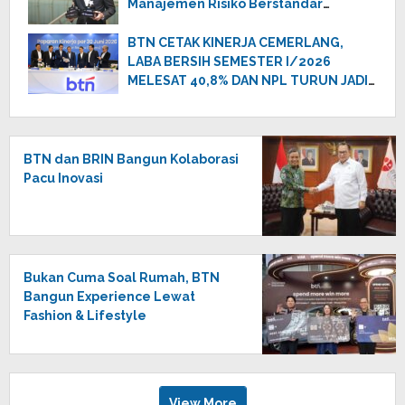
Manajemen Risiko Berstandar
Internasional Perkuat Pertumbuhan
Berkelanjutan
BTN CETAK KINERJA CEMERLANG,
LABA BERSIH SEMESTER I/2026
MELESAT 40,8% DAN NPL TURUN JADI
2,99%
BTN dan BRIN Bangun Kolaborasi
Pacu Inovasi
Bukan Cuma Soal Rumah, BTN
Bangun Experience Lewat
Fashion & Lifestyle
View More