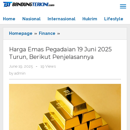
Skip
to
content
Home
Nasional
Internasional
Hukrim
Lifestyle
Homepage
»
Finance
»
Harga
Emas
Pegadaian
Harga Emas Pegadaian 19 Juni 2025
19
Turun, Berikut Penjelasannya
Juni
2025
June 19, 2025
by
-
19 Views
Turun,
admin
by
admin
Berikut
Penjelasannya