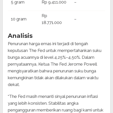
5 gram
Rp 9.411.000
–
9.5
Rp
Rp
10 gram
–
18.771.000
18.
Analisis
Penurunan harga emas ini terjadi di tengah
keputusan The Fed untuk mempertahankan suku
bunga acuannya di level 4,25%–4,50%. Dalam
pernyataannya, Ketua The Fed Jerome Powell
mengisyaratkan bahwa penurunan suku bunga
kemungkinan tidak akan dilakukan dalam waktu
dekat.
“The Fed masih menanti sinyal penurunan inflasi
yang lebih konsisten. Stabilitas angka
pengangguran memberikan ruang bagi kami untuk