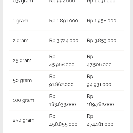
0,5 gram
Rp 992.000
Rp 1.031.000
1.0
Rp
1 gram
Rp 1.891.000
Rp 1.958.000
1.9
Rp
2 gram
Rp 3.724.000
Rp 3.853.000
3.7
Rp
Rp
Rp
25 gram
45.968.000
47.506.000
46.
Rp
Rp
Rp
50 gram
91.862.000
94.931.000
92.
Rp
Rp
Rp
100 gram
183.633.000
189.782.000
184
Rp
Rp
Rp
250 gram
458.855.000
474.181.000
461