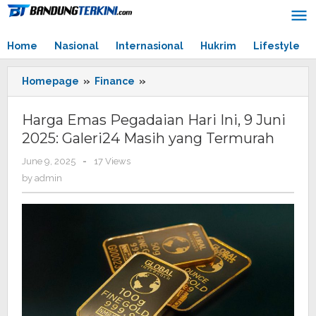
Skip
to
content
Home
Nasional
Internasional
Hukrim
Lifestyle
Homepage
»
Finance
»
Harga
Emas
Pegadaian
Harga Emas Pegadaian Hari Ini, 9 Juni
Hari
2025: Galeri24 Masih yang Termurah
Ini,
9
June 9, 2025
by
-
17 Views
Juni
admin
by
admin
2025:
Galeri24
Masih
yang
Termurah