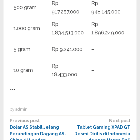
Rp
Rp
Rp
500 gram
917.257.000
948.145.000
922
Rp
Rp
1.000 gram
–
1.834.513.000
1.896.249.000
Rp
5 gram
Rp 9.241.000
–
9.3
Rp
Rp
10 gram
–
18.433.000
18.
***
by
admin
Post
Previous post
Next post
Dolar AS Stabil Jelang
Tablet Gaming XPAD GT
navigation
Perundingan Dagang AS-
Resmi Dirilis di Indonesia