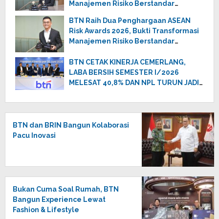
Manajemen Risiko Berstandar
Internasional Perkuat Pertumbuhan
BTN Raih Dua Penghargaan ASEAN
Berkelanjutan
Risk Awards 2026, Bukti Transformasi
Manajemen Risiko Berstandar
Internasional Perkuat Pertumbuhan
Berkelanjutan
BTN CETAK KINERJA CEMERLANG,
LABA BERSIH SEMESTER I/2026
MELESAT 40,8% DAN NPL TURUN JADI
2,99%
BTN dan BRIN Bangun Kolaborasi
Pacu Inovasi
Bukan Cuma Soal Rumah, BTN
Bangun Experience Lewat
Fashion & Lifestyle