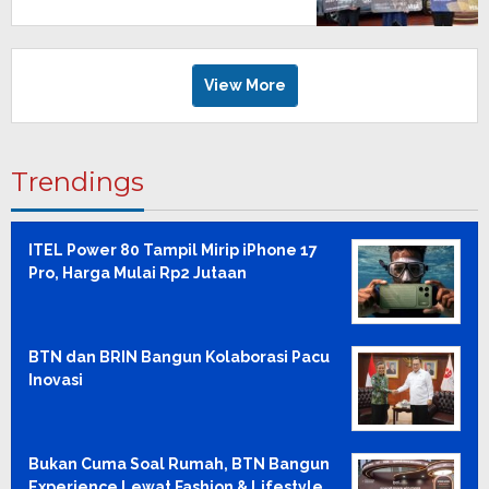
View More
Trendings
ITEL Power 80 Tampil Mirip iPhone 17
Pro, Harga Mulai Rp2 Jutaan
BTN dan BRIN Bangun Kolaborasi Pacu
Inovasi
Bukan Cuma Soal Rumah, BTN Bangun
Experience Lewat Fashion & Lifestyle