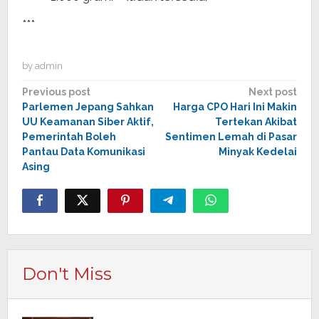
***
by
admin
Post
Previous post
Next post
Parlemen Jepang Sahkan
Harga CPO Hari Ini Makin
navigation
UU Keamanan Siber Aktif,
Tertekan Akibat
Pemerintah Boleh
Sentimen Lemah di Pasar
Pantau Data Komunikasi
Minyak Kedelai
Asing
Don't Miss