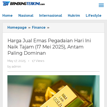
Skip
to
content
Home
Nasional
Internasional
Hukrim
Lifestyle
Homepage
»
Finance
»
Harga
Jual
Emas
Harga Jual Emas Pegadaian Hari Ini
Pegadaian
Naik Tajam (17 Mei 2025), Antam
Hari
Paling Dominan
Ini
Naik
May 17, 2025
by
-
17 Views
Tajam
admin
by
admin
(17
Mei
2025),
Antam
Paling
Dominan