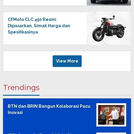
CFMoto CLC 450 Resmi
Dipasarkan, Simak Harga dan
Spesifikasinya
View More
Trendings
BTN dan BRIN Bangun Kolaborasi Pacu
Inovasi