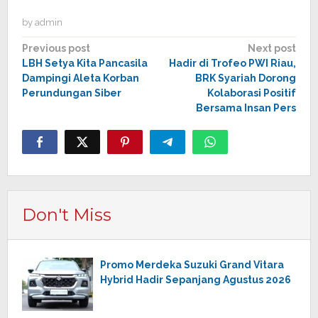
by
admin
Post
Previous post
Next post
LBH Setya Kita Pancasila
Hadir di Trofeo PWI Riau,
navigation
Dampingi Aleta Korban
BRK Syariah Dorong
Perundungan Siber
Kolaborasi Positif
Bersama Insan Pers
Don't Miss
Promo Merdeka Suzuki Grand Vitara
Hybrid Hadir Sepanjang Agustus 2026