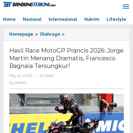
Skip
to
content
Home
Nasional
Internasional
Hukrim
Lifestyle
Homepage
»
Olahraga
»
Hasil
Race
MotoGP
Hasil Race MotoGP Prancis 2026: Jorge
Prancis
Martin Menang Dramatis, Francesco
2026:
Bagnaia Tersungkur!
Jorge
Martin
May 11, 2026
by
-
9 Views
Menang
admin
by
admin
Dramatis,
Francesco
Bagnaia
Tersungkur!