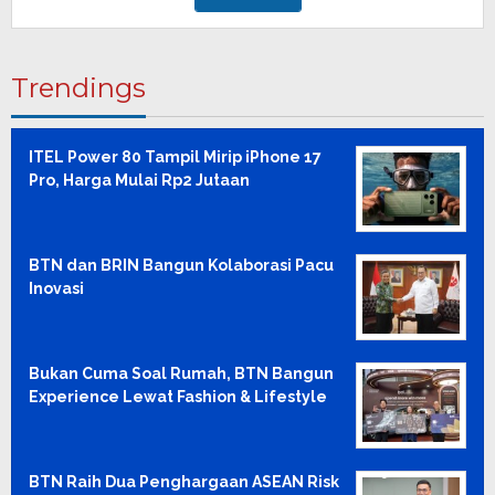
Trendings
ITEL Power 80 Tampil Mirip iPhone 17
Pro, Harga Mulai Rp2 Jutaan
BTN dan BRIN Bangun Kolaborasi Pacu
Inovasi
Bukan Cuma Soal Rumah, BTN Bangun
Experience Lewat Fashion & Lifestyle
BTN Raih Dua Penghargaan ASEAN Risk