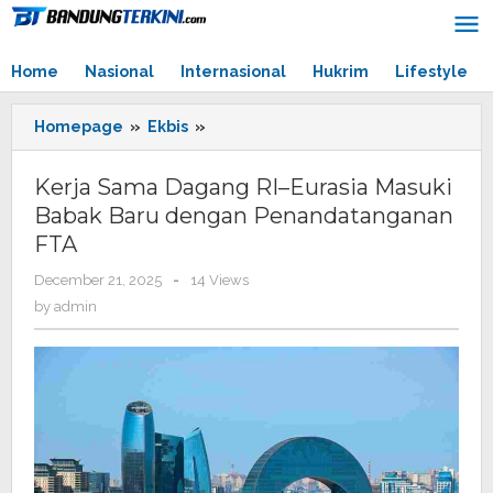
Skip
to
content
Home
Nasional
Internasional
Hukrim
Lifestyle
Homepage
»
Ekbis
»
Kerja
Sama
Dagang
Kerja Sama Dagang RI–Eurasia Masuki
RI–
Babak Baru dengan Penandatanganan
Eurasia
FTA
Masuki
Babak
December 21, 2025
by
-
14 Views
Baru
admin
by
admin
dengan
Penandatanganan
FTA