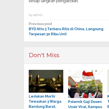
setiap langkah pengabdian.
by
admin
Post
Previous post
BYD Atto 3 Terbaru Rilis di China, Langsung
navigation
Terpesan 30 Ribu Unit
Don't Miss
Ledakan Mortir
Tewaskan 3 Warga
Polemik Gaji Dosen
Bandung Barat,
Unair Viral, Kampus