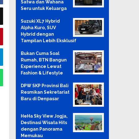
Satwa dan Wahana
Seru untuk Keluarga
Suzuki XL7 Hybrid
Alpha Kuro, SUV
Hybrid dengan
Tampilan Lebih Eksklusif
Bukan Cuma Soal
Rumah, BTN Bangun
Experience Lewat
Fashion & Lifestyle
DPW SKP Provinsi Bali
Resmikan Sekretariat
Baru di Denpasar
HeHa Sky View Jogja,
Destinasi Wisata Hits
dengan Panorama
Memukau