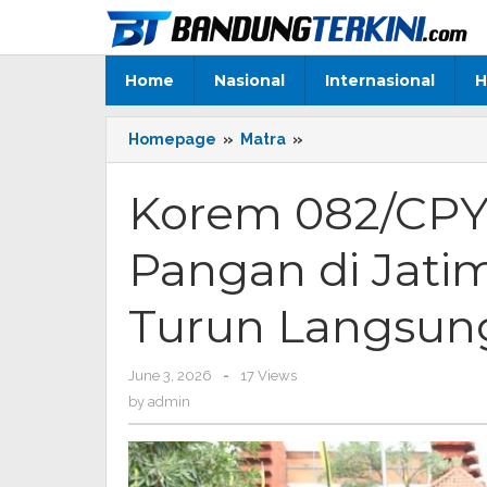
Skip
to
content
Home
Nasional
Internasional
H
Homepage
»
Matra
»
Korem
082/CPYJ
Terbaik
Korem 082/CPY
Ketahanan
Pangan
Pangan di Jatim
di
Jatim
Selatan,
Turun Langsun
Babinsa
Turun
Langsung
June 3, 2026
by
-
17 Views
ke
admin
by
admin
Sawah