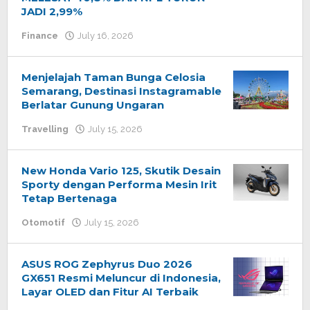
JADI 2,99%
Finance
July 16, 2026
by
admin
Menjelajah Taman Bunga Celosia
Semarang, Destinasi Instagramable
Berlatar Gunung Ungaran
Travelling
July 15, 2026
by
admin
New Honda Vario 125, Skutik Desain
Sporty dengan Performa Mesin Irit
Tetap Bertenaga
Otomotif
July 15, 2026
by
admin
ASUS ROG Zephyrus Duo 2026
GX651 Resmi Meluncur di Indonesia,
Layar OLED dan Fitur AI Terbaik