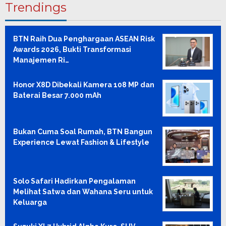
Trendings
BTN Raih Dua Penghargaan ASEAN Risk
Awards 2026, Bukti Transformasi
Manajemen Ri…
Honor X8D Dibekali Kamera 108 MP dan
Baterai Besar 7.000 mAh
Bukan Cuma Soal Rumah, BTN Bangun
Experience Lewat Fashion & Lifestyle
Solo Safari Hadirkan Pengalaman
Melihat Satwa dan Wahana Seru untuk
Keluarga