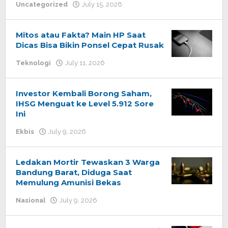
Uncategorized
July 15, 2026
by
admin
Mitos atau Fakta? Main HP Saat
Dicas Bisa Bikin Ponsel Cepat Rusak
Teknologi
July 11, 2026
by
admin
Investor Kembali Borong Saham,
IHSG Menguat ke Level 5.912 Sore
Ini
Ekbis
July 9, 2026
by
admin
Ledakan Mortir Tewaskan 3 Warga
Bandung Barat, Diduga Saat
Memulung Amunisi Bekas
Nasional
July 9, 2026
by
admin