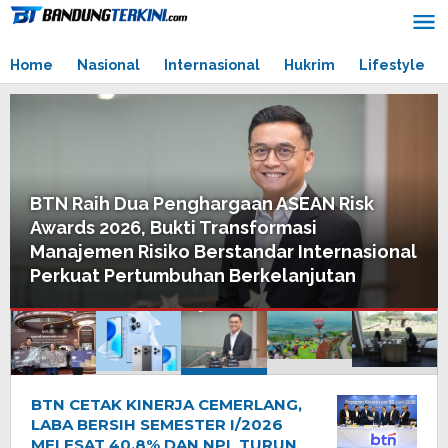
Skip
to
content
Home
Nasional
Internasional
Hukrim
Lifestyle
BTN Raih Dua Penghargaan ASEAN Risk
Awards 2026, Bukti Transformasi
Manajemen Risiko Berstandar Internasional
Perkuat Pertumbuhan Berkelanjutan
BTN CETAK KINERJA CEMERLANG,
BandungTerkini
LABA BERSIH SEMESTER I/2026
MELESAT 40,8% DAN NPL TURUN