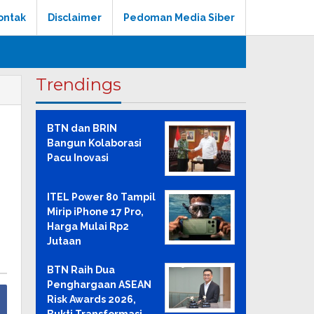
ontak
Disclaimer
Pedoman Media Siber
Trendings
BTN dan BRIN
Bangun Kolaborasi
Pacu Inovasi
ITEL Power 80 Tampil
Mirip iPhone 17 Pro,
Harga Mulai Rp2
Jutaan
BTN Raih Dua
Penghargaan ASEAN
Risk Awards 2026,