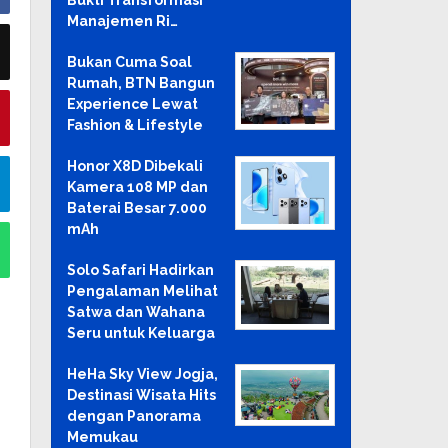
Bukti Transformasi
Manajemen Ri…
Bukan Cuma Soal
Rumah, BTN Bangun
Experience Lewat
Fashion & Lifestyle
Honor X8D Dibekali
Kamera 108 MP dan
Baterai Besar 7.000
mAh
Solo Safari Hadirkan
Pengalaman Melihat
Satwa dan Wahana
Seru untuk Keluarga
HeHa Sky View Jogja,
Destinasi Wisata Hits
dengan Panorama
Memukau