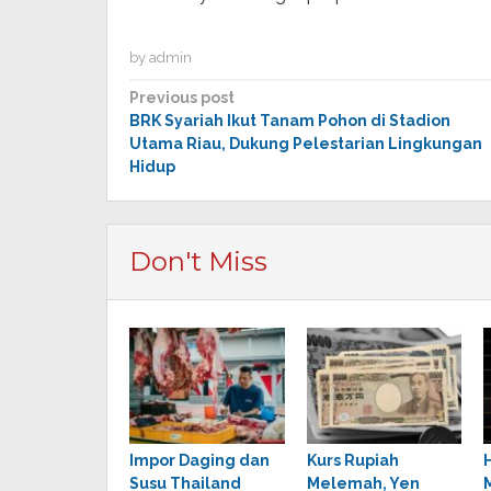
by
admin
Post
Previous post
BRK Syariah Ikut Tanam Pohon di Stadion
navigation
Utama Riau, Dukung Pelestarian Lingkungan
Hidup
Don't Miss
Impor Daging dan
Kurs Rupiah
Susu Thailand
Melemah, Yen