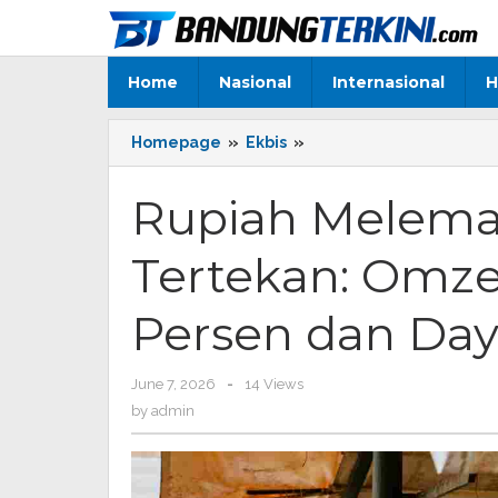
Skip
to
content
Home
Nasional
Internasional
H
Homepage
»
Ekbis
»
Rupiah
Melemah,
Pedagang
Rupiah Melema
Tempe
Tertekan:
Tertekan: Omze
Omzet
Anjlok
hingga
Persen dan Day
35
Persen
dan
June 7, 2026
by
-
14 Views
Daya
admin
by
admin
Beli
Turun