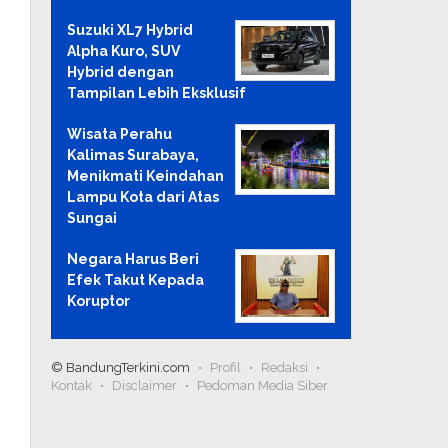
Suzuki XL7 Hybrid
Alpha Kuro, SUV
Hybrid dengan
Tampilan Lebih Eksklusif
Wisata Perahu
Kalimas Surabaya,
Menikmati Keindahan
Lampu Kota dari Atas
Sungai
Negara Harus Beri
Efek Takut Kepada
Koruptor
© BandungTerkini.com
Profil
Redaksi
Kontak
Disclaimer
Pedoman Media Siber