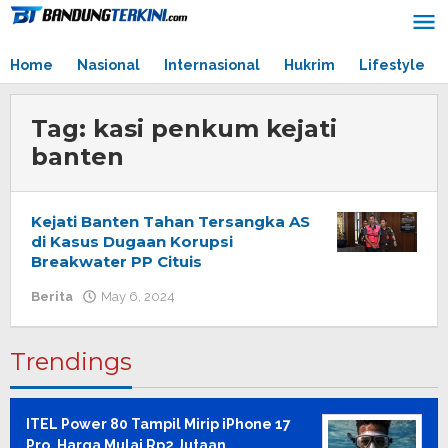
Skip
to
content
Home
Nasional
Internasional
Hukrim
Lifestyle
Tag:
kasi penkum kejati
banten
Kejati Banten Tahan Tersangka AS
di Kasus Dugaan Korupsi
Breakwater PP Cituis
Berita
May 6, 2024
by
admin
Trendings
ITEL Power 80 Tampil Mirip iPhone 17
Pro, Harga Mulai Rp2 Jutaan