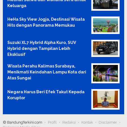
Keluarga
HeHa Sky View Jogja, Destinasi Wisata
Hits dengan Panorama Memukau
Suzuki XL7 Hybrid Alpha Kuro, SUV
Hybrid dengan Tampilan Lebih
Eksklusif
Wisata Perahu Kalimas Surabaya,
Menikmati Keindahan Lampu Kota dari
Atas Sungai
Negara Harus Beri Efek Takut Kepada
Koruptor
© BandungTerkini.com
Profil
Redaksi
Kontak
Disclaimer