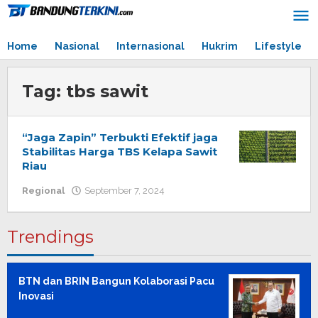
Skip
to
content
Home
Nasional
Internasional
Hukrim
Lifestyle
Tag:
tbs sawit
“Jaga Zapin” Terbukti Efektif jaga
Stabilitas Harga TBS Kelapa Sawit
Riau
Regional
September 7, 2024
by
admin
Trendings
BTN dan BRIN Bangun Kolaborasi Pacu
Inovasi