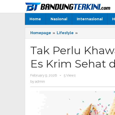
Skip
to
content
Home
Nasional
Internasional
H
Homepage
»
Lifestyle
»
Tak
Perlu
Khawatir!
Tak Perlu Khawa
Ini
Rekomendasi
Es Krim Sehat
Es
Krim
Sehat
February 9, 2026
by
-
5 Views
dan
admin
Aman
by
admin
untuk
Anak