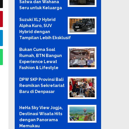
Satwa dan Wahana
Seru untuk Keluarga
Suzuki XL7 Hybrid
Alpha Kuro, SUV
Hybrid dengan
Tampilan Lebih Eksklusif
Bukan Cuma Soal
Rumah, BTN Bangun
Experience Lewat
Fashion & Lifestyle
DPW SKP Provinsi Bali
Resmikan Sekretariat
Baru di Denpasar
HeHa Sky View Jogja,
Destinasi Wisata Hits
dengan Panorama
Memukau