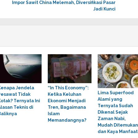
Impor Sawit China Melemah, Diversifikasi Pasar
Jadi Kunci
Kenapa Jendela
“In This Economy”:
Lima Superfood
Pesawat Tidak
Ketika Keluhan
Alami yang
Kotak? Ternyata Ini
Ekonomi Menjadi
Ternyata Sudah
Alasan Teknis di
Tren, Bagaimana
Dikenal Sejak
Baliknya
Islam
Zaman Nabi,
Memandangnya?
Mudah Ditemukan
dan Kaya Manfaat