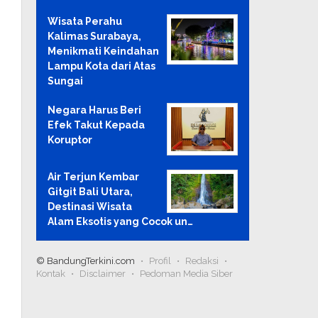
Wisata Perahu
Kalimas Surabaya,
Menikmati Keindahan
Lampu Kota dari Atas
Sungai
Negara Harus Beri
Efek Takut Kepada
Koruptor
Air Terjun Kembar
Gitgit Bali Utara,
Destinasi Wisata
Alam Eksotis yang Cocok un…
© BandungTerkini.com
Profil
Redaksi
Kontak
Disclaimer
Pedoman Media Siber