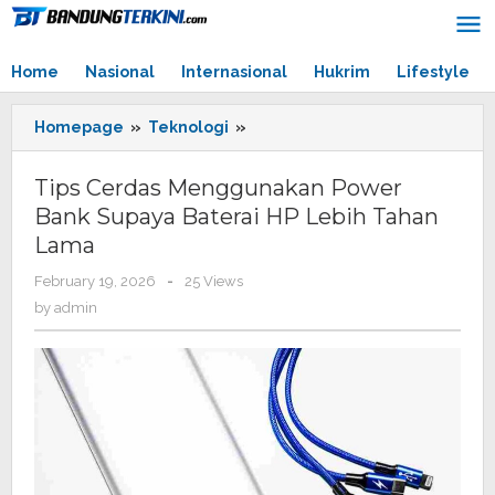
Skip
to
content
Home
Nasional
Internasional
Hukrim
Lifestyle
Homepage
»
Teknologi
»
Tips
Cerdas
Menggunakan
Tips Cerdas Menggunakan Power
Power
Bank Supaya Baterai HP Lebih Tahan
Bank
Lama
Supaya
Baterai
February 19, 2026
by
-
25 Views
HP
admin
by
admin
Lebih
Tahan
Lama