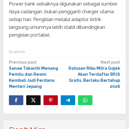
Power bank sebaiknya digunakan sebagai sumber
daya cadangan, bukan pengganti charger utama
setiap hari. Pengisian melalui adaptor listrik
langsung umumnya lebih stabil dibandingkan
pengisian portabel.
by
admin
Post
Previous post
Next post
Sanae Takaichi Menang
Ratusan Ribu Mitra Gojek
navigation
Pemilu dan Resmi
Akan Terdaftar BPJS
Kembali Jadi Perdana
Gratis, Berlaku Bertahap
Menteri Jepang
2026