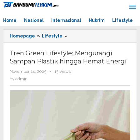
Skip
to
content
Home
Nasional
Internasional
Hukrim
Lifestyle
Homepage
»
Lifestyle
»
Tren
Green
Lifestyle:
Tren Green Lifestyle: Mengurangi
Mengurangi
Sampah Plastik hingga Hemat Energi
Sampah
Plastik
November 14, 2025
by
-
13 Views
hingga
admin
by
admin
Hemat
Energi