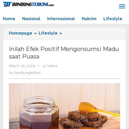
Skip
to
content
Home
Nasional
Internasional
Hukrim
Lifestyle
Homepage
»
Lifestyle
»
Inilah
Efek
Positif
Inilah Efek Positif Mengonsumsi Madu
Mengonsumsi
saat Puasa
Madu
saat
March 15, 2024
by
-
11 Views
Puasa
bandungterkini
by
bandungterkini