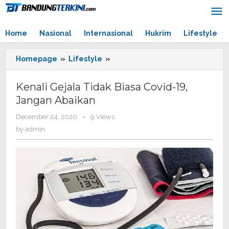
Skip
to
content
Home
Nasional
Internasional
Hukrim
Lifestyle
Homepage
»
Lifestyle
»
Kenali
Gejala
Tidak
Kenali Gejala Tidak Biasa Covid-19,
Biasa
Jangan Abaikan
Covid-
19,
December 24, 2020
by
-
9 Views
Jangan
admin
by
admin
Abaikan