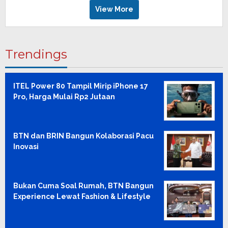
View More
Trendings
ITEL Power 80 Tampil Mirip iPhone 17
Pro, Harga Mulai Rp2 Jutaan
BTN dan BRIN Bangun Kolaborasi Pacu
Inovasi
Bukan Cuma Soal Rumah, BTN Bangun
Experience Lewat Fashion & Lifestyle