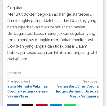
Cegukan
Menurut dokter, cegukan adalah gejala terbaru
dan mungkin paling tidak biasa dari Covid-19 yang
harus diperhatikan oleh perawat dan pasien.
Berbagai studi kasus menunjukkan cegukan yang
terus-menerus mungkin merupakan manifestasi
Covid-19 yang langka dan tidak biasa. Dalam
beberapa kasus, cegukan ini bisa berlangsung lebih
dari 48 jam.
by
admin
Post
Previous post
Next post
Swiss Memulai Vaksinasi
Varian Baru Virus Corona
navigation
Corona Pertama dengan
Inggris Berhasil ‘Dicegat’
Vaksin Pfizer
Masuk Singapura