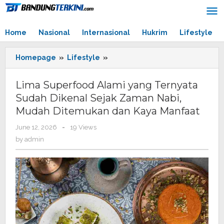
Skip
to
content
Home
Nasional
Internasional
Hukrim
Lifestyle
Homepage
»
Lifestyle
»
Lima
Superfood
Alami
Lima Superfood Alami yang Ternyata
yang
Sudah Dikenal Sejak Zaman Nabi,
Ternyata
Mudah Ditemukan dan Kaya Manfaat
Sudah
Dikenal
June 12, 2026
by
-
19 Views
Sejak
admin
by
admin
Zaman
Nabi,
Mudah
Ditemukan
dan
Kaya
Manfaat