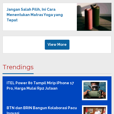
Jangan Salah Pilih, Ini Cara
Menentukan Matras Yoga yang
Tepat
View More
Trendings
ITEL Power 80 Tampil Mirip iPhone 17
Pro, Harga Mulai Rp2 Jutaan
BTN dan BRIN Bangun Kolaborasi Pacu
Inovasi