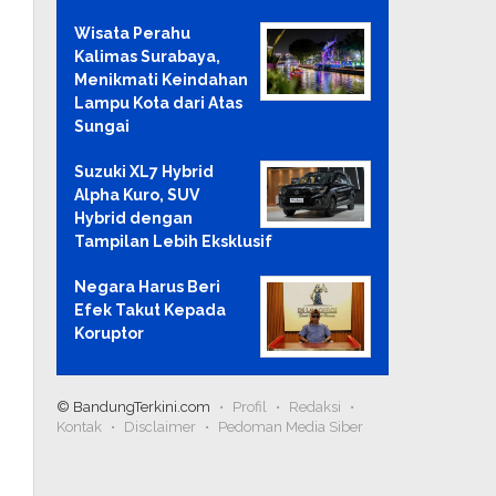
Wisata Perahu
Kalimas Surabaya,
Menikmati Keindahan
Lampu Kota dari Atas
Sungai
Suzuki XL7 Hybrid
Alpha Kuro, SUV
Hybrid dengan
Tampilan Lebih Eksklusif
Negara Harus Beri
Efek Takut Kepada
Koruptor
© BandungTerkini.com
Profil
Redaksi
Kontak
Disclaimer
Pedoman Media Siber