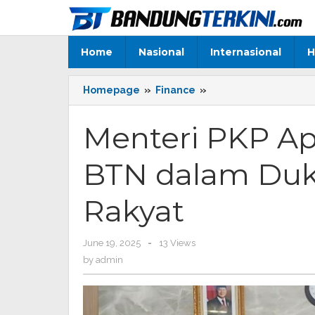
Skip
to
content
Home
Nasional
Internasional
H
Homepage
»
Finance
»
Menteri
PKP
Apresiasi
Menteri PKP Ap
Komitmen
BTN
BTN dalam Du
dalam
Dukung
Program
Rakyat
Rumah
Rakyat
June 19, 2025
by
-
13 Views
admin
by
admin