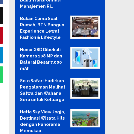
Bukti Transformasi
Manajemen Ri…
Bukan Cuma Soal
Rumah, BTN Bangun
Experience Lewat
Fashion & Lifestyle
Honor X8D Dibekali
Kamera 108 MP dan
Baterai Besar 7.000
mAh
Solo Safari Hadirkan
Pengalaman Melihat
Satwa dan Wahana
Seru untuk Keluarga
HeHa Sky View Jogja,
Destinasi Wisata Hits
dengan Panorama
Memukau