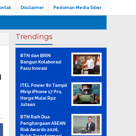
ontak
Disclaimer
Pedoman Media Siber
Trendings
BTN dan BRIN
Bangun Kolaborasi
Pacu Inovasi
h
ITEL Power 80 Tampil
Mirip iPhone 17 Pro,
Harga Mulai Rp2
Jutaan
BTN Raih Dua
Penghargaan ASEAN
Risk Awards 2026,