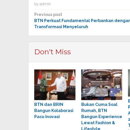
by
admin
Post
Previous post
BTN Perkuat Fundamental Perbankan denga
navigation
Transformasi Menyeluruh
Don't Miss
BTN dan BRIN
Bukan Cuma Soal
Bangun Kolaborasi
Rumah, BTN
Pacu Inovasi
Bangun Experience
Lewat Fashion &
Lifestyle