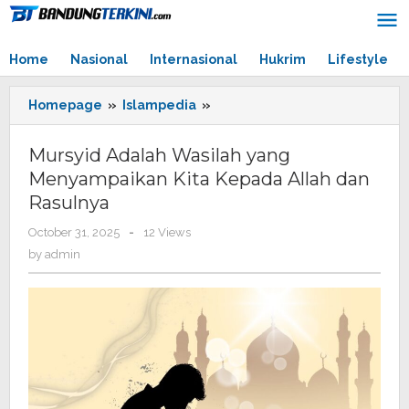
Skip
to
content
Home
Nasional
Internasional
Hukrim
Lifestyle
Homepage
»
Islampedia
»
Mursyid
Adalah
Wasilah
Mursyid Adalah Wasilah yang
yang
Menyampaikan Kita Kepada Allah dan
Menyampaikan
Rasulnya
Kita
Kepada
October 31, 2025
by
-
12 Views
Allah
admin
by
admin
dan
Rasulnya