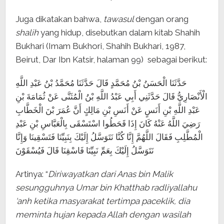
Juga dikatakan bahwa,
tawasul
dengan orang
shalih
yang hidup, disebutkan dalam kitab Shahih
Bukhari (Imam Bukhori, Shahih Bukhari, 1987,
Beirut, Dar Ibn Katsir, halaman 99) sebagai berikut:
حَدَّثَنَا الْحَسَنُ بْنُ مُحَمَّدٍ قَالَ حَدَّثَنَا مُحَمَّدُ بْنُ عَبْدِ اللَّهِ
الْأَنْصَارِيُّ قَالَ حَدَّثَنِي أَبِي عَبْدُ اللَّهِ بْنُ الْمُثَنَّى عَنْ ثُمَامَةَ بْنِ
عَبْدِ اللَّهِ بْنِ أَنَسٍ عَنْ أَنَسِ بْنِ مَالِكٍ أَنَّ عُمَرَ بْنَ الْخَطَّابِ
رَضِيَ اللَّهُ عَنْهُ كَانَ إِذَا قَحَطُوا اسْتَسْقَى بِالْعَبَّاسِ بْنِ عَبْدِ
الْمُطَّلِبِ فَقَالَ اللَّهُمَّ إِنَّا كُنَّا نَتَوَسَّلُ إِلَيْكَ بِنَبِيِّنَا فَتَسْقِينَا وَإِنَّا
نَتَوَسَّلُ إِلَيْكَ بِعَمِّ نَبِيِّنَا فَاسْقِنَا قَالَ فَيُسْقَوْنَ
Artinya: “
Diriwayatkan dari Anas bin Malik
sesungguhnya Umar bin Khatthab radliyallahu
‘anh ketika masyarakat tertimpa paceklik, dia
meminta hujan kepada Allah dengan wasilah