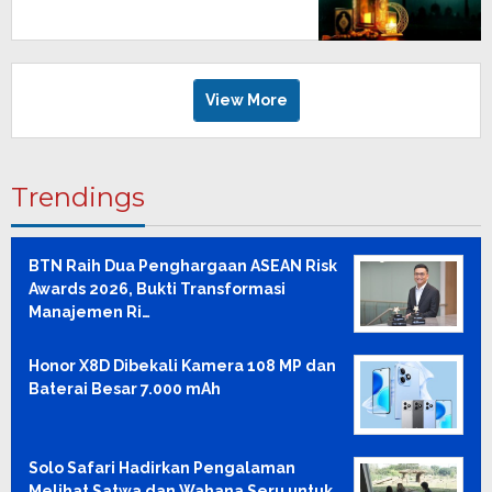
View More
Trendings
BTN Raih Dua Penghargaan ASEAN Risk
Awards 2026, Bukti Transformasi
Manajemen Ri…
Honor X8D Dibekali Kamera 108 MP dan
Baterai Besar 7.000 mAh
Solo Safari Hadirkan Pengalaman
Melihat Satwa dan Wahana Seru untuk