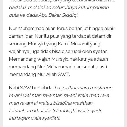
dadaku, melainkan seluruhnya kutumpahkan
pula ke dada Abu Bakar Siddiq”
.
Nur Muhammad akan terus berlanjut hingga akhir
zaman, dan Nur itu pula yang terdapat dalam diri
seorang Mursyid yang Kamil Mukamil yang
wajahnya juga tidak bisa diserupai oleh syetan.
Memandang wajah Mursyid hakikatnya adalah
memandang Nur Muhammad dan sudah pasti
memandang Nur Allah SWT.
Nabi SAW bersabda:
La yadhulunara muslimun
ra-ani wal man ra-a man ra-ani wala man ra-a
man ra-ani ai walau bisab’ina wasithah,
fainnahum khulafa-li fi tablighi wal irsyadi,
inistaqamu ala syarii’ati.