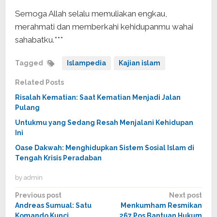
Semoga Allah selalu memuliakan engkau,
merahmati dan memberkahi kehidupanmu wahai
sahabatku.***
Tagged
Islampedia
Kajian islam
Related Posts
Risalah Kematian: Saat Kematian Menjadi Jalan
Pulang
Untukmu yang Sedang Resah Menjalani Kehidupan
Ini
Oase Dakwah: Menghidupkan Sistem Sosial Islam di
Tengah Krisis Peradaban
by
admin
Post
Previous post
Next post
Andreas Sumual: Satu
Menkumham Resmikan
navigation
Komando Kunci
267 Pos Bantuan Hukum