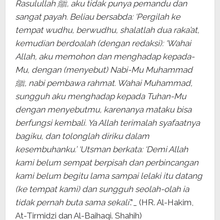
Rasulullah ﷺ, aku tidak punya pemandu dan
sangat payah. Beliau bersabda: ‘Pergilah ke
tempat wudhu, berwudhu, shalatlah dua raka’at,
kemudian berdoalah (dengan redaksi): ‘Wahai
Allah, aku memohon dan menghadap kepada-
Mu, dengan (menyebut) Nabi-Mu Muhammad
ﷺ, nabi pembawa rahmat. Wahai Muhammad,
sungguh aku menghadap kepada Tuhan-Mu
dengan menyebutmu, karenanya mataku bisa
berfungsi kembali. Ya Allah terimalah syafaatnya
bagiku, dan tolonglah diriku dalam
kesembuhanku.’ ‘Utsman berkata: ‘Demi Allah
kami belum sempat berpisah dan perbincangan
kami belum begitu lama sampai lelaki itu datang
(ke tempat kami) dan sungguh seolah-olah ia
tidak pernah buta sama sekali’
.”_ (HR. Al-Hakim,
At-Tirmidzi dan Al-Baihaqi. Shahih)