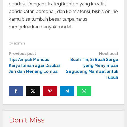
pendek. Dengan strategi konten yang kreatif,
pendekatan personal, dan konsistensi, bisnis online
kamu bisa tumbuh besar tanpa harus
mengeluarkan banyak modal.
by
admin
Post
Previous post
Next post
Tips Ampuh Menulis
Buah Tin, Si Buah Surga
navigation
Karya Ilmiah agar Disukai
yang Menyimpan
Juri dan Menang Lomba
Segudang Manfaat untuk
Tubuh
Don't Miss