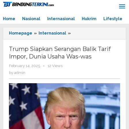
Skip
to
content
Home
Nasional
Internasional
Hukrim
Lifestyle
Homepage
»
Internasional
»
Trump
Siapkan
Serangan
Trump Siapkan Serangan Balik Tarif
Balik
Impor, Dunia Usaha Was-was
Tarif
Impor,
February 14, 2025
by
-
12 Views
Dunia
admin
by
admin
Usaha
Was-
was