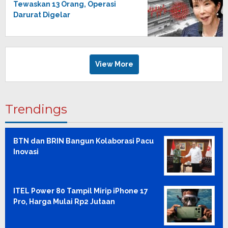
Tewaskan 13 Orang, Operasi
Darurat Digelar
View More
Trendings
BTN dan BRIN Bangun Kolaborasi Pacu
Inovasi
ITEL Power 80 Tampil Mirip iPhone 17
Pro, Harga Mulai Rp2 Jutaan