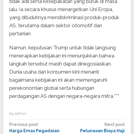
tidak adil serta kesepakatan yang buruk di masa
lalu. Ia secara khusus menargetkan Uni Eropa,
yang dituduhnya mendiskriminasi produk-produk
AS, terutama dalam sektor otomotif dan
pertanian.
Namun, keputusan Trump untuk tidak langsung
menerapkan kebijakan ini menunjukkan bahwa
langkah tersebut masih dapat dinegosiasikan.
Dunia usaha dan konsumen kini menanti
bagaimana kebijakan ini akan memengaruhi
perekonomian global serta hubungan
perdagangan AS dengan negara-negara mitra.***
by
admin
Post
Previous post
Next post
Harga Emas Pegadaian
Pelunasan Biaya Haji
navigation