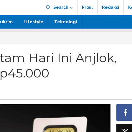
Search
Profil
Redaksi
K
ukrim
Lifestyle
Teknologi
m Hari Ini Anjlok,
Rp45.000