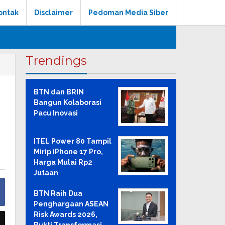
ontak
Disclaimer
Pedoman Media Siber
Trendings
BTN dan BRIN
Bangun Kolaborasi
Pacu Inovasi
ITEL Power 80 Tampil
Mirip iPhone 17 Pro,
Harga Mulai Rp2
Jutaan
BTN Raih Dua
Penghargaan ASEAN
Risk Awards 2026,