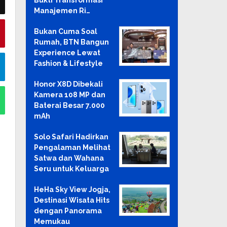
Bukti Transformasi
Manajemen Ri…
Bukan Cuma Soal
Rumah, BTN Bangun
Experience Lewat
Fashion & Lifestyle
Honor X8D Dibekali
Kamera 108 MP dan
Baterai Besar 7.000
mAh
Solo Safari Hadirkan
Pengalaman Melihat
Satwa dan Wahana
Seru untuk Keluarga
HeHa Sky View Jogja,
Destinasi Wisata Hits
dengan Panorama
Memukau