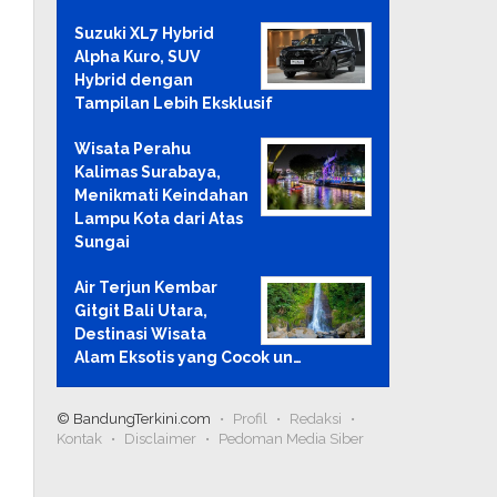
Suzuki XL7 Hybrid
Alpha Kuro, SUV
Hybrid dengan
Tampilan Lebih Eksklusif
Wisata Perahu
Kalimas Surabaya,
Menikmati Keindahan
Lampu Kota dari Atas
Sungai
Air Terjun Kembar
Gitgit Bali Utara,
Destinasi Wisata
Alam Eksotis yang Cocok un…
© BandungTerkini.com
Profil
Redaksi
Kontak
Disclaimer
Pedoman Media Siber