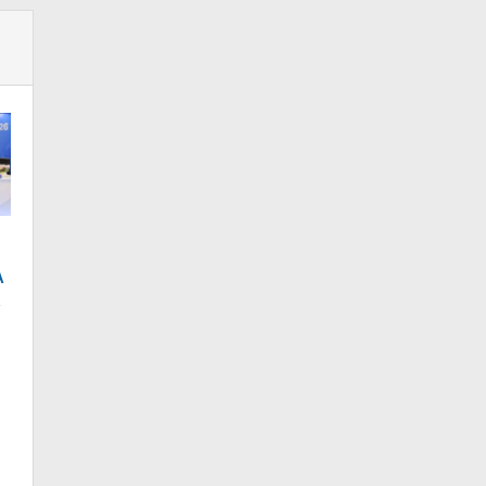
A
R
%