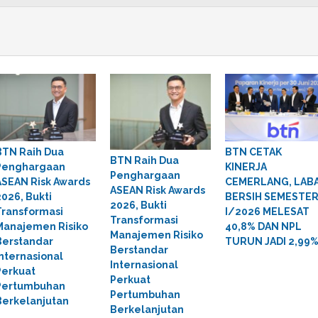
BTN Raih Dua
BTN CETAK
BTN Raih Dua
Penghargaan
KINERJA
Penghargaan
ASEAN Risk Awards
CEMERLANG, LAB
ASEAN Risk Awards
2026, Bukti
BERSIH SEMESTE
2026, Bukti
Transformasi
I/2026 MELESAT
Transformasi
Manajemen Risiko
40,8% DAN NPL
Manajemen Risiko
Berstandar
TURUN JADI 2,99
Berstandar
Internasional
Internasional
Perkuat
Perkuat
Pertumbuhan
Pertumbuhan
Berkelanjutan
Berkelanjutan