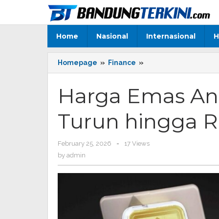
Skip
to
content
Home
Nasional
Internasional
H
Homepage
»
Finance
»
Harga
Emas
Antam
Harga Emas Anta
Hari
Ini
Turun hingga 
Anjlok,
Turun
hingga
February 25, 2026
by
-
17 Views
Rp45.000
admin
by
admin