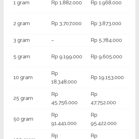
1 gram
Rp 1.882.000
Rp 1.968.000
1.9
Rp
2 gram
Rp 3.707.000
Rp 3.873.000
3.7
3 gram
–
Rp 5.784.000
–
Rp
5 gram
Rp 9.199.000
Rp 9.605.000
9.3
Rp
Rp
10 gram
Rp 19.153.000
18.348.000
18.
Rp
Rp
Rp
25 gram
45.756.000
47.752.000
46
Rp
Rp
Rp
50 gram
91.441.000
95.422.000
92.
Rp
Rp
Rp