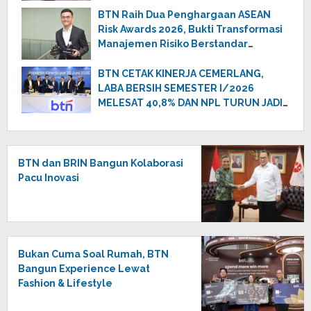
Internasional Perkuat Pertumbuhan
BTN Raih Dua Penghargaan ASEAN
Berkelanjutan
Risk Awards 2026, Bukti Transformasi
Manajemen Risiko Berstandar
Internasional Perkuat Pertumbuhan
Berkelanjutan
BTN CETAK KINERJA CEMERLANG,
LABA BERSIH SEMESTER I/2026
MELESAT 40,8% DAN NPL TURUN JADI
2,99%
BTN dan BRIN Bangun Kolaborasi
Pacu Inovasi
Bukan Cuma Soal Rumah, BTN
Bangun Experience Lewat
Fashion & Lifestyle