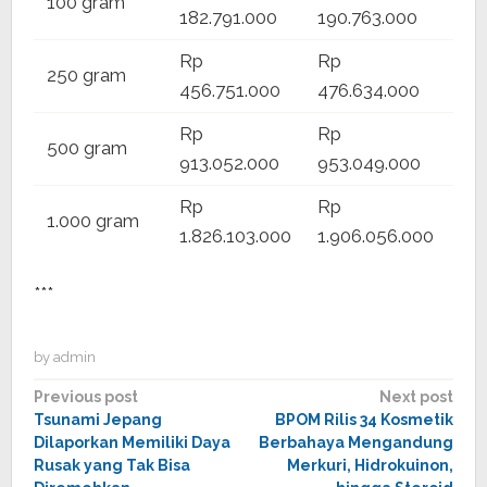
100 gram
182.791.000
190.763.000
185
Rp
Rp
Rp
250 gram
456.751.000
476.634.000
46
Rp
Rp
Rp
500 gram
913.052.000
953.049.000
92
Rp
Rp
1.000 gram
–
1.826.103.000
1.906.056.000
***
by
admin
Post
Previous post
Next post
Tsunami Jepang
BPOM Rilis 34 Kosmetik
navigation
Dilaporkan Memiliki Daya
Berbahaya Mengandung
Rusak yang Tak Bisa
Merkuri, Hidrokuinon,