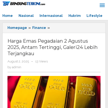
Skip
to
content
Home
Nasional
Internasional
Hukrim
Lifestyle
Homepage
»
Finance
»
Harga
Emas
Pegadaian
Harga Emas Pegadaian 2 Agustus
2
2025, Antam Tertinggi, Galeri24 Lebih
Agustus
Terjangkau
2025,
Antam
August 2, 2025
by
-
13 Views
Tertinggi,
admin
by
admin
Galeri24
Lebih
Terjangkau