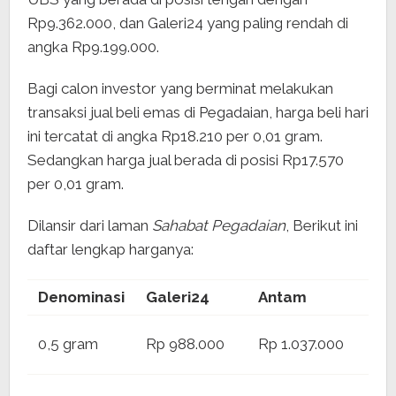
Rp9.362.000, dan Galeri24 yang paling rendah di
angka Rp9.199.000.
Bagi calon investor yang berminat melakukan
transaksi jual beli emas di Pegadaian, harga beli hari
ini tercatat di angka Rp18.210 per 0,01 gram.
Sedangkan harga jual berada di posisi Rp17.570
per 0,01 gram.
Dilansir dari laman
Sahabat Pegadaian
, Berikut ini
daftar lengkap harganya:
Denominasi
Galeri24
Antam
UB
Rp
0,5 gram
Rp 988.000
Rp 1.037.000
1.0
Rp