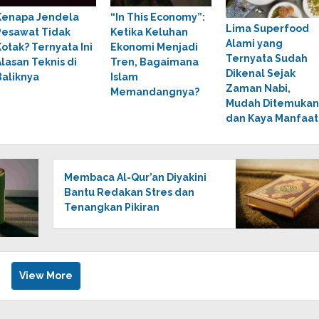
Kenapa Jendela
“In This Economy”:
Lima Superfood
Pesawat Tidak
Ketika Keluhan
Alami yang
Kotak? Ternyata Ini
Ekonomi Menjadi
Ternyata Sudah
Alasan Teknis di
Tren, Bagaimana
Dikenal Sejak
Baliknya
Islam
Zaman Nabi,
Memandangnya?
Mudah Ditemukan
dan Kaya Manfaat
Membaca Al-Qur’an Diyakini
Bantu Redakan Stres dan
Tenangkan Pikiran
View More