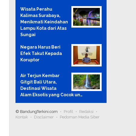
Wisata Perahu
Kalimas Surabaya,
Menikmati Keindahan
Lampu Kota dari Atas
Sungai
Negara Harus Beri
Efek Takut Kepada
Koruptor
Air Terjun Kembar
Gitgit Bali Utara,
Destinasi Wisata
Alam Eksotis yang Cocok un…
© BandungTerkini.com
Profil
Redaksi
Kontak
Disclaimer
Pedoman Media Siber