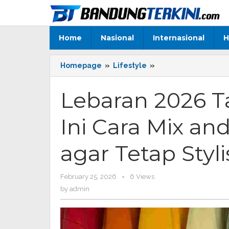
Skip
to
content
Home
Nasional
Internasional
H
Homepage
»
Lifestyle
»
Lebaran
2026
Tanpa
Lebaran 2026 Ta
Beli
Baju
Ini Cara Mix an
Baru,
Ini
Cara
agar Tetap Styli
Mix
and
Match
February 25, 2026
by
-
6 Views
Outfit
admin
by
admin
Lama
agar
Tetap
Stylish