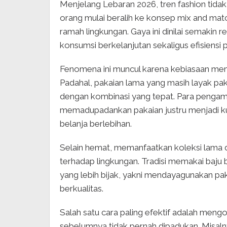
Menjelang Lebaran 2026, tren fashion tidak
orang mulai beralih ke konsep mix and matc
ramah lingkungan. Gaya ini dinilai semakin
konsumsi berkelanjutan sekaligus efisiensi 
Fenomena ini muncul karena kebiasaan memb
Padahal, pakaian lama yang masih layak paka
dengan kombinasi yang tepat. Para pengamat
memadupadankan pakaian justru menjadi kun
belanja berlebihan.
Selain hemat, memanfaatkan koleksi lama di
terhadap lingkungan. Tradisi memakai baju 
yang lebih bijak, yakni mendayagunakan pa
berkualitas.
Salah satu cara paling efektif adalah men
sebelumnya tidak pernah dipadukan. Misaln