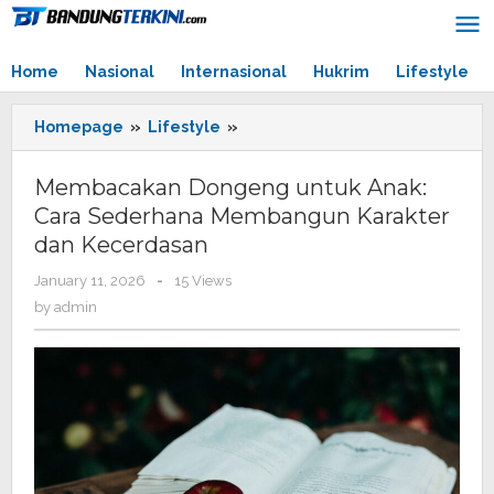
Skip
to
content
Home
Nasional
Internasional
Hukrim
Lifestyle
Homepage
»
Lifestyle
»
Membacakan
Dongeng
untuk
Membacakan Dongeng untuk Anak:
Anak:
Cara Sederhana Membangun Karakter
Cara
dan Kecerdasan
Sederhana
Membangun
January 11, 2026
by
-
15 Views
Karakter
admin
by
admin
dan
Kecerdasan