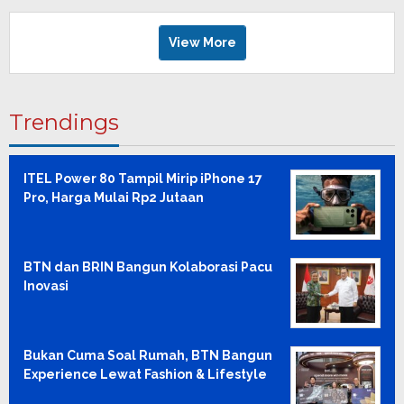
View More
Trendings
ITEL Power 80 Tampil Mirip iPhone 17
Pro, Harga Mulai Rp2 Jutaan
BTN dan BRIN Bangun Kolaborasi Pacu
Inovasi
Bukan Cuma Soal Rumah, BTN Bangun
Experience Lewat Fashion & Lifestyle