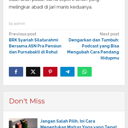
melingkar abadi di jari manis keduanya.
by
admin
Post
Previous post
Next post
BRK Syariah Silaturahmi
Dengarkan dan Tumbuh:
navigation
Bersama ASN Pra Pensiun
Podcast yang Bisa
dan Purnabakti di Rohul
Mengubah Cara Pandang
Hidupmu
Don't Miss
Jangan Salah Pilih, Ini Cara
Menentukan Matras Yoga yang Tepat