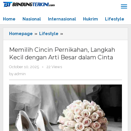
Skip
to
content
Home
Nasional
Internasional
Hukrim
Lifestyle
Homepage
»
Lifestyle
»
Memilih
Cincin
Pernikahan,
Memilih Cincin Pernikahan, Langkah
Langkah
Kecil dengan Arti Besar dalam Cinta
Kecil
dengan
October 10, 2025
by
-
22 Views
Arti
admin
by
admin
Besar
dalam
Cinta