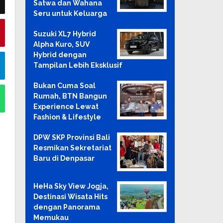
Satwa dan Wahana
Seru untuk Keluarga
Suzuki XL7 Hybrid
Alpha Kuro, SUV
Hybrid dengan
Tampilan Lebih Eksklusif
Bukan Cuma Soal
Rumah, BTN Bangun
Experience Lewat
Fashion & Lifestyle
DPW SKP Provinsi Bali
Resmikan Sekretariat
Baru di Denpasar
HeHa Sky View Jogja,
Destinasi Wisata Hits
dengan Panorama
Memukau