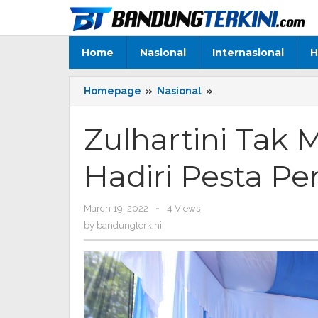
Skip
to
content
Home
Nasional
Internasional
H
Homepage
»
Nasional
»
Zulhartini
Tak
Menyangka
Zulhartini Tak
Wagubri
Hadiri
Hadiri Pesta P
Pesta
Pernikahan
Anaknya
March 19, 2022
by
-
4 Views
bandungterkini
by
bandungterkini