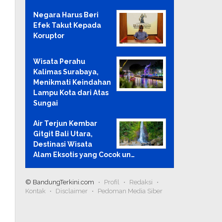
Negara Harus Beri
Efek Takut Kepada
Koruptor
Wisata Perahu
Kalimas Surabaya,
Menikmati Keindahan
Lampu Kota dari Atas
Sungai
Air Terjun Kembar
Gitgit Bali Utara,
Destinasi Wisata
Alam Eksotis yang Cocok un…
© BandungTerkini.com
Profil
Redaksi
Kontak
Disclaimer
Pedoman Media Siber