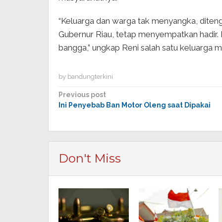
“Keluarga dan warga tak menyangka, diteng
Gubernur Riau, tetap menyempatkan hadir. I
bangga,” ungkap Reni salah satu keluarga 
by
bandungterkini
Post
Previous post
Ini Penyebab Ban Motor Oleng saat Dipakai
navigation
Don't Miss