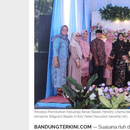
Resepsi Pernikahan Keluarga Besar Bapak Hendry Utama dan
bersama Wagubri Bapak H Edy Natar Nasution beserta istri.
BANDUNGTERKINI.COM
— Suasana riuh d